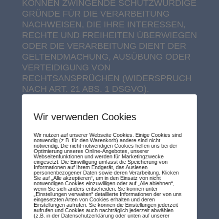
KÖNNEN ZWINGENDE SCHUTZWÜRDIGE
GRÜNDE FÜR DIE VERARBEITUNG
NACHWEISEN, DIE IHRE INTERESSEN,
RECHTE UND FREIHEITEN ÜBERWIEGEN
ODER DIE VERARBEITUNG DIENT DER
GELTENDMACHUNG, AUSÜBUNG ODER
VERTEIDIGUNG VON
RECHTSANSPRÜCHEN (WIDERSPRUCH
NACH ART. 21 ABS. 1 DSGVO).
WERDEN IHRE PERSONENBEZOGENEN
Wir verwenden Cookies
DATEN VERARBEITET, UM
DIREKTWERBUNG ZU BETREIBEN, SO
Wir nutzen auf unserer Webseite Cookies. Einige Cookies sind
HABEN SIE DAS RECHT, JEDERZEIT
notwendig (z.B. für den Warenkorb) andere sind nicht
notwendig. Die nicht-notwendigen Cookies helfen uns bei der
WIDERSPRUCH GEGEN DIE
Optimierung unseres Online-Angebotes, unserer
Webseitenfunktionen und werden für Marketingzwecke
VERARBEITUNG SIE BETREFFENDER
eingesetzt. Die Einwilligung umfasst die Speicherung von
Informationen auf Ihrem Endgerät, das Auslesen
PERSONENBEZOGENER DATEN ZUM
personenbezogener Daten sowie deren Verarbeitung. Klicken
Sie auf „Alle akzeptieren“, um in den Einsatz von nicht
ZWECKE DERARTIGER WERBUNG
notwendigen Cookies einzuwilligen oder auf „Alle ablehnen“,
wenn Sie sich anders entscheiden. Sie können unter
EINZULEGEN; DIES GILT AUCH FÜR DAS
„Einstellungen verwalten“ detaillierte Informationen der von uns
eingesetzten Arten von Cookies erhalten und deren
PROFILING, SOWEIT ES MIT SOLCHER
Einstellungen aufrufen. Sie können die Einstellungen jederzeit
aufrufen und Cookies auch nachträglich jederzeit abwählen
DIREKTWERBUNG IN VERBINDUNG
(z.B. in der Datenschutzerklärung oder unten auf unserer